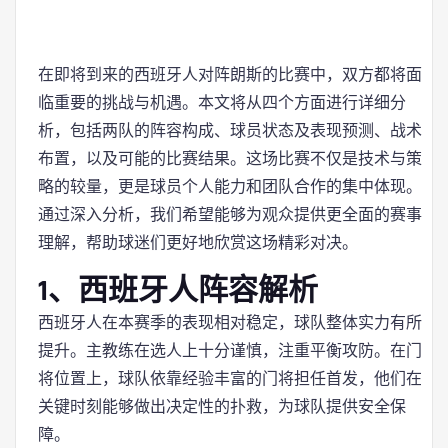
在即将到来的西班牙人对阵朗斯的比赛中，双方都将面
临重要的挑战与机遇。本文将从四个方面进行详细分
析，包括两队的阵容构成、球员状态及表现预测、战术
布置，以及可能的比赛结果。这场比赛不仅是技术与策
略的较量，更是球员个人能力和团队合作的集中体现。
通过深入分析，我们希望能够为观众提供更全面的赛事
理解，帮助球迷们更好地欣赏这场精彩对决。
1、西班牙人阵容解析
西班牙人在本赛季的表现相对稳定，球队整体实力有所
提升。主教练在选人上十分谨慎，注重平衡攻防。在门
将位置上，球队依靠经验丰富的门将担任首发，他们在
关键时刻能够做出决定性的扑救，为球队提供安全保
障。