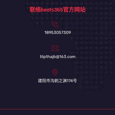
联络beats365官方网站
18953057309
tilpthajb@163.com
建阳市沟剃之渊174号