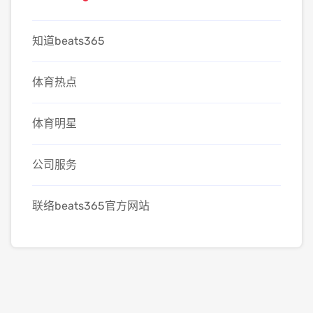
知道beats365
体育热点
体育明星
公司服务
联络beats365官方网站