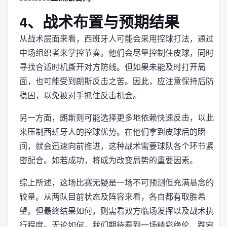
4、战术布置与预期结果
从战术层面来看，西班牙人可能会采用控球打法，通过
中场组织者来掌控节奏。他们会尽量控制住皮球，同时
寻找合适时机撕开对方防线。但如果未能及时打开局
面，也可能受到朗斯反击之苦。因此，应注意保持后防
稳固，以免被对手抓住反击机会。
另一方面，朗斯则可能选择更多地依赖快速反击，以此
来压制西班牙人的控球优势。在他们拿到皮球后的瞬
间，就会迅速向前推进，这种战术需要球队各个环节紧
密配合。如若成功，将成为改变局势的重要因素。
综上所述，这场比赛无疑是一场不可预测但充满悬念的
较量。从两队目前状态及阵容来看，各自都有取胜希
望。但最终结果如何，则需看双方临场发挥以及战术执
行程度。无论如何，我们期待看到一场精彩绝伦、跌宕