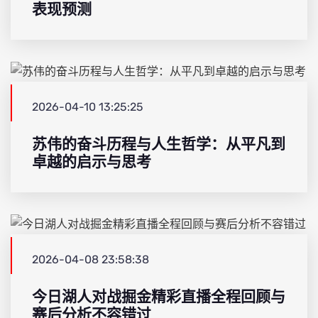
表现预测
2026-04-10 13:25:25
苏伟的奋斗历程与人生哲学：从平凡到
卓越的启示与思考
2026-04-08 23:58:38
今日湖人对战掘金精彩直播全程回顾与
赛后分析不容错过