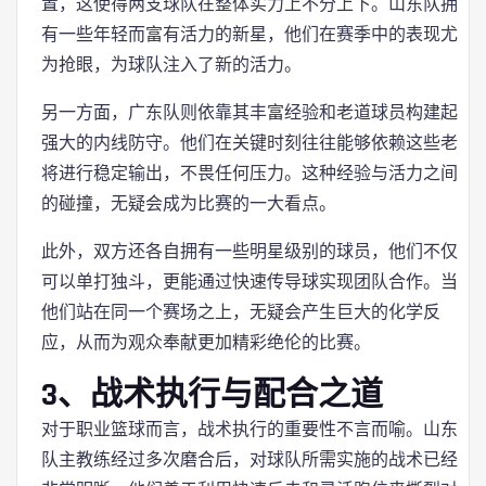
置，这使得两支球队在整体实力上不分上下。山东队拥
有一些年轻而富有活力的新星，他们在赛季中的表现尤
为抢眼，为球队注入了新的活力。
另一方面，广东队则依靠其丰富经验和老道球员构建起
强大的内线防守。他们在关键时刻往往能够依赖这些老
将进行稳定输出，不畏任何压力。这种经验与活力之间
的碰撞，无疑会成为比赛的一大看点。
此外，双方还各自拥有一些明星级别的球员，他们不仅
可以单打独斗，更能通过快速传导球实现团队合作。当
他们站在同一个赛场之上，无疑会产生巨大的化学反
应，从而为观众奉献更加精彩绝伦的比赛。
3、战术执行与配合之道
对于职业篮球而言，战术执行的重要性不言而喻。山东
队主教练经过多次磨合后，对球队所需实施的战术已经