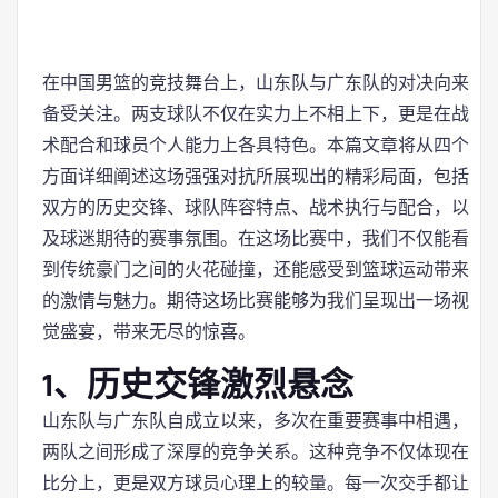
在中国男篮的竞技舞台上，山东队与广东队的对决向来
备受关注。两支球队不仅在实力上不相上下，更是在战
术配合和球员个人能力上各具特色。本篇文章将从四个
方面详细阐述这场强强对抗所展现出的精彩局面，包括
双方的历史交锋、球队阵容特点、战术执行与配合，以
及球迷期待的赛事氛围。在这场比赛中，我们不仅能看
到传统豪门之间的火花碰撞，还能感受到篮球运动带来
的激情与魅力。期待这场比赛能够为我们呈现出一场视
觉盛宴，带来无尽的惊喜。
1、历史交锋激烈悬念
山东队与广东队自成立以来，多次在重要赛事中相遇，
两队之间形成了深厚的竞争关系。这种竞争不仅体现在
比分上，更是双方球员心理上的较量。每一次交手都让