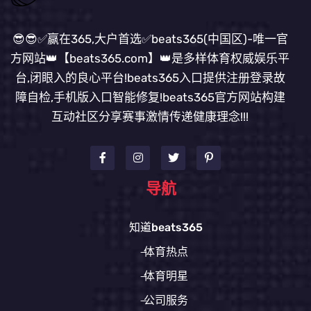
😎😎✅赢在365,大户首选✅beats365(中国区)-唯一官
方网站👑【beats365.com】👑是多样体育权威娱乐平
台,闭眼入的良心平台!beats365入口提供注册登录故
障自检,手机版入口智能修复!beats365官方网站构建
互动社区分享赛事激情传递健康理念!!!
导航
知道beats365
体育热点
体育明星
公司服务