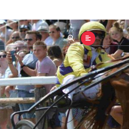
公司服务
联络beats365官方网站