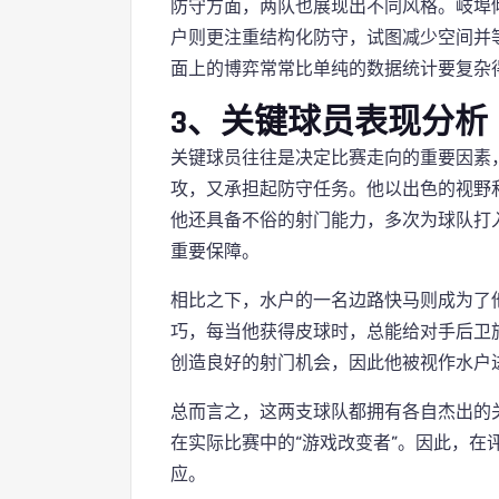
防守方面，两队也展现出不同风格。岐埠
户则更注重结构化防守，试图减少空间并
面上的博弈常常比单纯的数据统计要复杂
3、关键球员表现分析
关键球员往往是决定比赛走向的重要因素
攻，又承担起防守任务。他以出色的视野
他还具备不俗的射门能力，多次为球队打
重要保障。
相比之下，水户的一名边路快马则成为了
巧，每当他获得皮球时，总能给对手后卫
创造良好的射门机会，因此他被视作水户
总而言之，这两支球队都拥有各自杰出的
在实际比赛中的“游戏改变者”。因此，在
应。