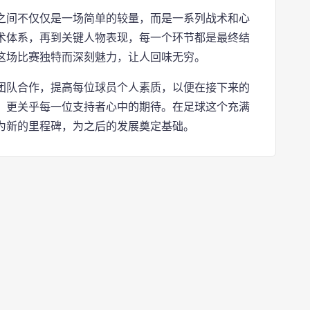
之间不仅仅是一场简单的较量，而是一系列战术和心
术体系，再到关键人物表现，每一个环节都是最终结
这场比赛独特而深刻魅力，让人回味无穷。
团队合作，提高每位球员个人素质，以便在接下来的
，更关乎每一位支持者心中的期待。在足球这个充满
为新的里程碑，为之后的发展奠定基础。